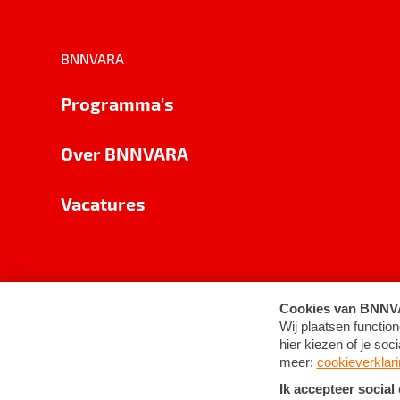
BNNVARA
Programma's
Over BNNVARA
Vacatures
Privacy
Cookie-instellingen
Algemene 