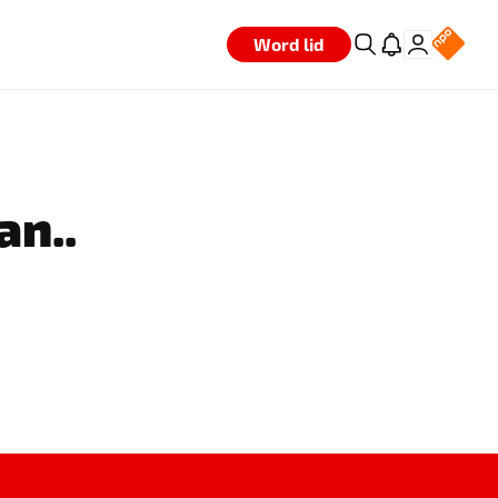
Word lid
an..