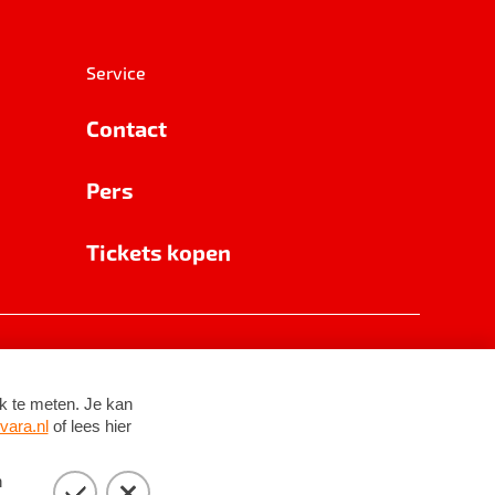
Service
Contact
Pers
Tickets kopen
RSIN 8531 62 402