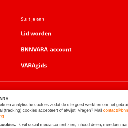
Sluit je aan
Lid worden
BNNVARA-account
VARAgids
voorwaarden
©
2026
BNNVARA