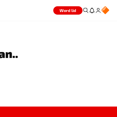
Word lid
an..