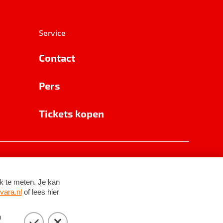
Service
Contact
Pers
Tickets kopen
RSIN 8531 62 402