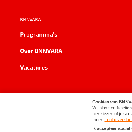
BNNVARA
Programma's
Over BNNVARA
Vacatures
Privacy
Cookie-instellingen
Algemene 