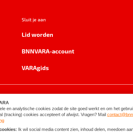
Sluit je aan
Lid worden
BNNVARA-account
VARAgids
voorwaarden
©
2026
BNNVARA