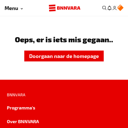
Menu
Oeps, er is iets mis gegaan..
Doorgaan naar de homepage
BNNVARA
Programma's
Over BNNVARA