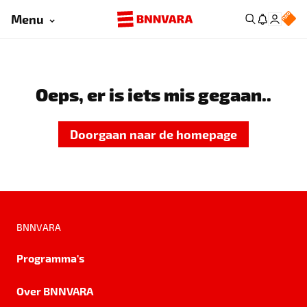
Menu
Oeps, er is iets mis gegaan..
Doorgaan naar de homepage
BNNVARA
Programma's
Over BNNVARA