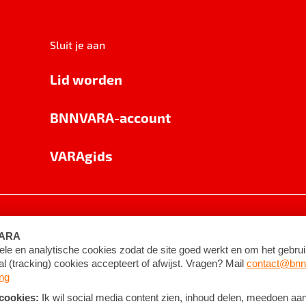
Sluit je aan
Lid worden
BNNVARA-account
VARAgids
voorwaarden
©
2026
BNNVARA