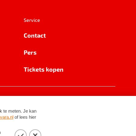
Service
Contact
Pers
Tickets kopen
RSIN 8531 62 402