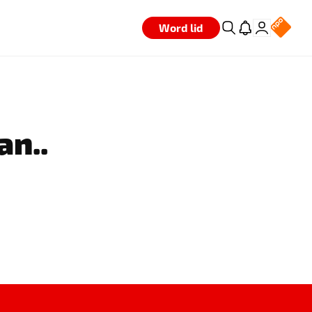
Word lid
an..