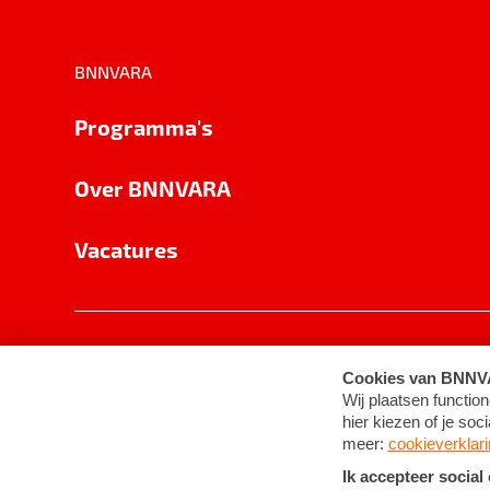
BNNVARA
Programma's
Over BNNVARA
Vacatures
Privacy
Cookie-instellingen
Algemene 