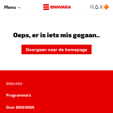
Menu
Oeps, er is iets mis gegaan..
Doorgaan naar de homepage
BNNVARA
Programma's
Over BNNVARA