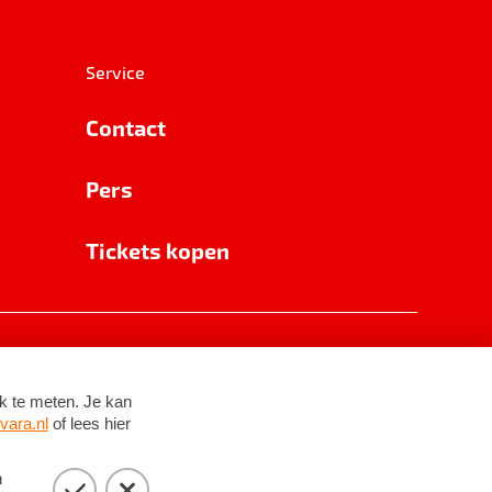
Service
Contact
Pers
Tickets kopen
RSIN 8531 62 402