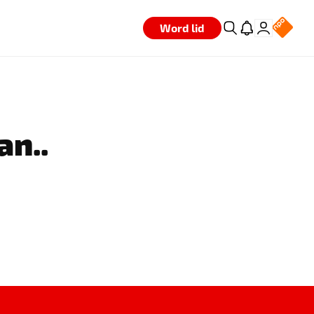
Word lid
an..