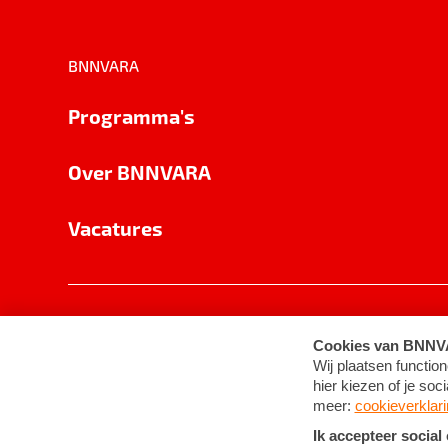
BNNVARA
Programma's
Over BNNVARA
Vacatures
Privacy
Cookie-instellingen
Algemene 