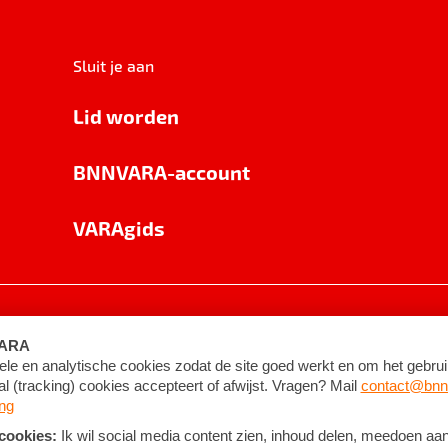
Sluit je aan
Lid worden
BNNVARA-account
VARAgids
voorwaarden
©
2026
BNNVARA