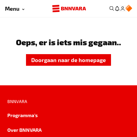
Menu
Oeps, er is iets mis gegaan..
Doorgaan naar de homepage
BNNVARA
Programma's
Over BNNVARA