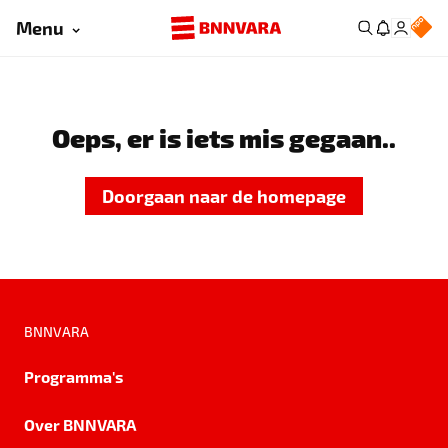
Menu
Oeps, er is iets mis gegaan..
Doorgaan naar de homepage
BNNVARA
Programma's
Over BNNVARA