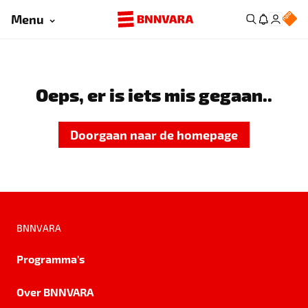
Menu
Oeps, er is iets mis gegaan..
Doorgaan naar de homepage
BNNVARA
Programma's
Over BNNVARA