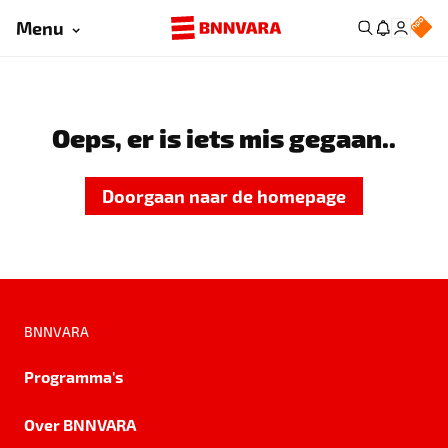
Menu
Oeps, er is iets mis gegaan..
Doorgaan naar de homepage
BNNVARA
Programma's
Over BNNVARA