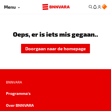
Menu
Oeps, er is iets mis gegaan..
Doorgaan naar de homepage
BNNVARA
Programma's
Over BNNVARA