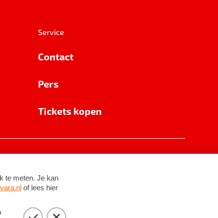
Service
Contact
Pers
Tickets kopen
RSIN 8531 62 402