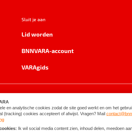
Sluit je aan
Lid worden
BNNVARA-account
VARAgids
voorwaarden
©
2026
BNNVARA