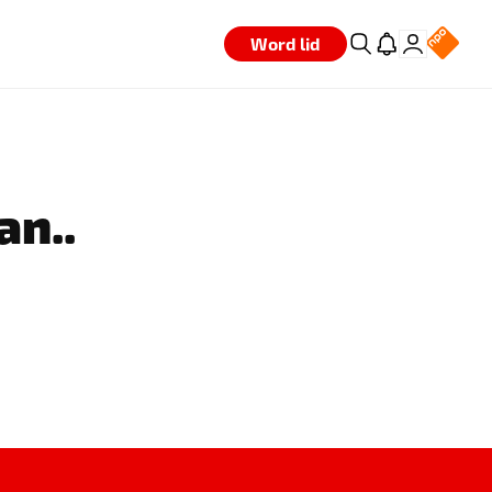
Word lid
an..