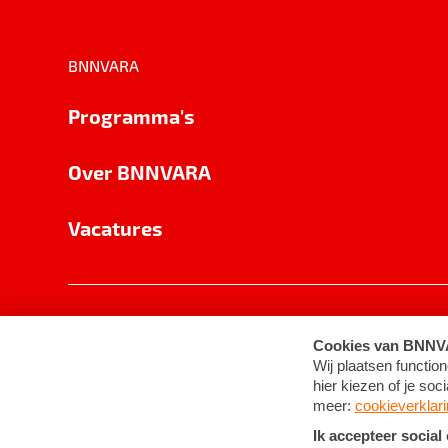
BNNVARA
Programma's
Over BNNVARA
Vacatures
Privacy
Cookie-instellingen
Algemene 