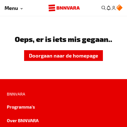
Menu
Oeps, er is iets mis gegaan..
Doorgaan naar de homepage
BNNVARA
Programma's
Over BNNVARA