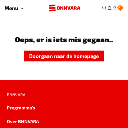
Menu
Oeps, er is iets mis gegaan..
Doorgaan naar de homepage
BNNVARA
Programma's
Over BNNVARA