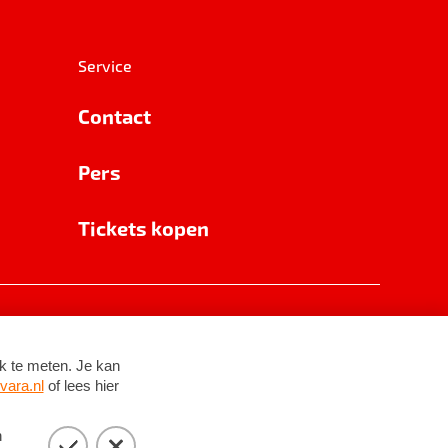
Service
Contact
Pers
Tickets kopen
RSIN 8531 62 402