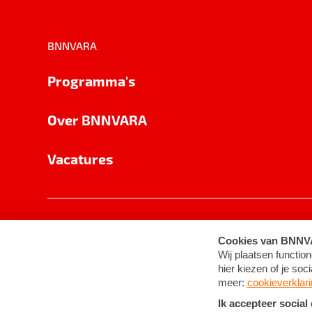
BNNVARA
Programma's
Over BNNVARA
Vacatures
Privacy
Cookie-instellingen
Algemene 