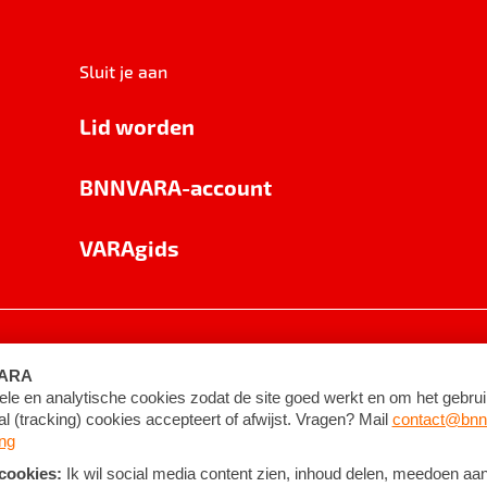
Sluit je aan
Lid worden
BNNVARA-account
VARAgids
voorwaarden
©
2026
BNNVARA