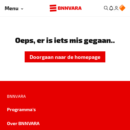
Menu
Oeps, er is iets mis gegaan..
Doorgaan naar de homepage
BNNVARA
Programma's
Over BNNVARA