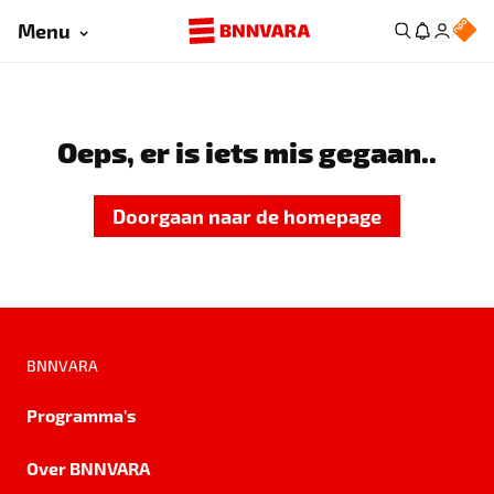
Menu
Oeps, er is iets mis gegaan..
Doorgaan naar de homepage
BNNVARA
Programma's
Over BNNVARA