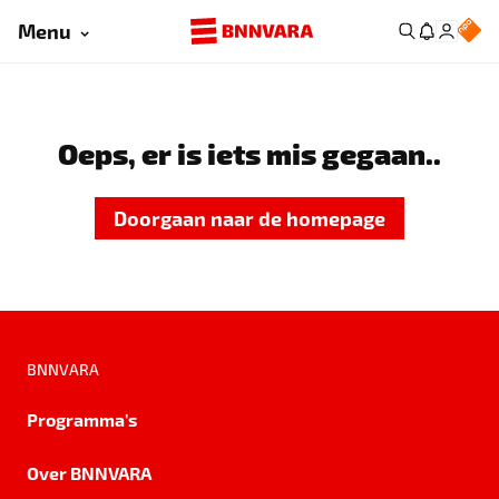
Menu
Oeps, er is iets mis gegaan..
Doorgaan naar de homepage
BNNVARA
Programma's
Over BNNVARA