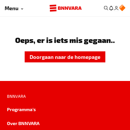
Menu
Oeps, er is iets mis gegaan..
Doorgaan naar de homepage
BNNVARA
Programma's
Over BNNVARA