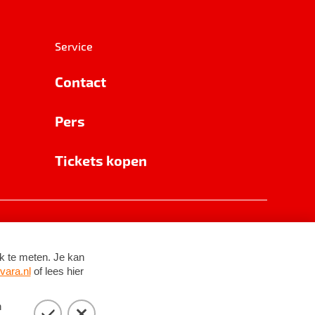
Service
Contact
Pers
Tickets kopen
RSIN 8531 62 402