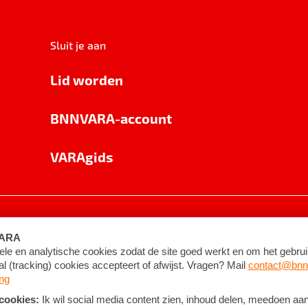
Sluit je aan
Lid worden
BNNVARA-account
VARAgids
voorwaarden
©
2026
BNNVARA