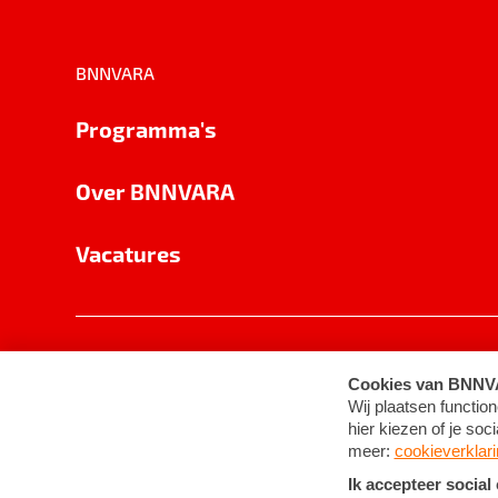
BNNVARA
Programma's
Over BNNVARA
Vacatures
Privacy
Cookie-instellingen
Algemene 