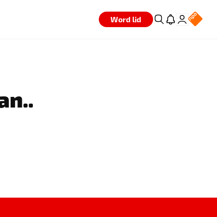
Word lid
an..