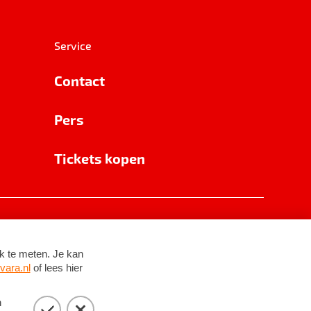
Service
Contact
Pers
Tickets kopen
RSIN 8531 62 402