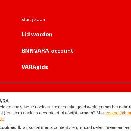
Sluit je aan
Lid worden
BNNVARA-account
VARAgids
voorwaarden
©
2026
BNNVARA