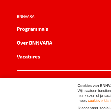
BNNVARA
Programma's
Over BNNVARA
Vacatures
Privacy
Cookie-instellingen
Algemene 