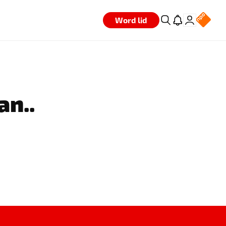
Word lid
an..