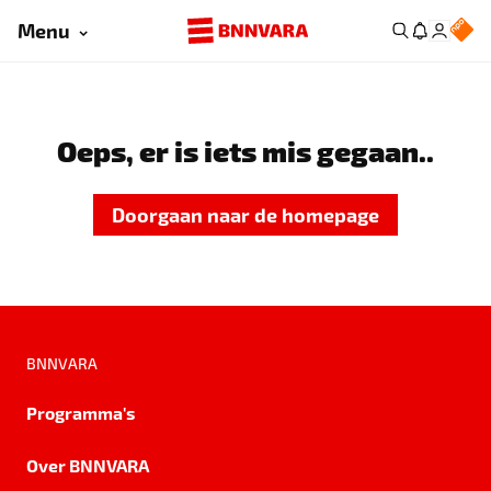
Menu
Oeps, er is iets mis gegaan..
Doorgaan naar de homepage
BNNVARA
Programma's
Over BNNVARA