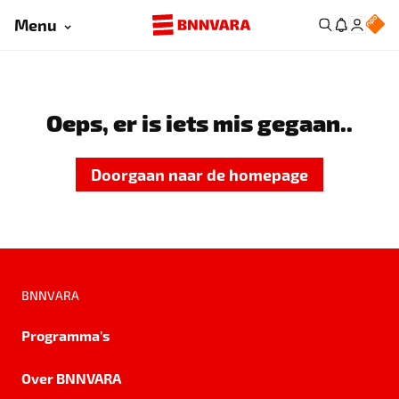
Menu
Oeps, er is iets mis gegaan..
Doorgaan naar de homepage
BNNVARA
Programma's
Over BNNVARA