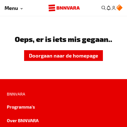
Menu
Oeps, er is iets mis gegaan..
Doorgaan naar de homepage
BNNVARA
Programma's
Over BNNVARA