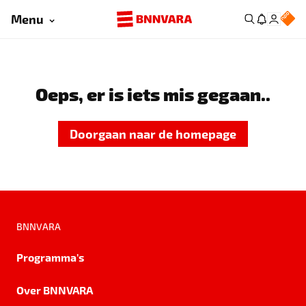
Menu
Oeps, er is iets mis gegaan..
Doorgaan naar de homepage
BNNVARA
Programma's
Over BNNVARA