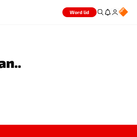
Word lid
an..