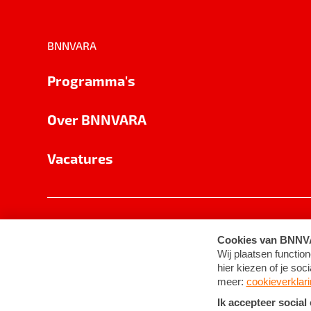
BNNVARA
Programma's
Over BNNVARA
Vacatures
Privacy
Cookie-instellingen
Algemene 