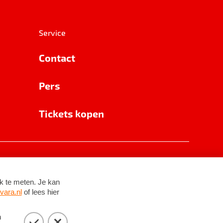
Service
Contact
Pers
Tickets kopen
RSIN 8531 62 402