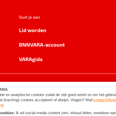
Sluit je aan
Lid worden
BNNVARA-account
VARAgids
voorwaarden
©
2026
BNNVARA