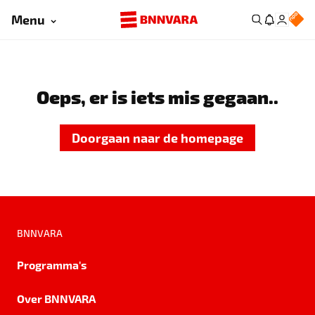
Menu
Oeps, er is iets mis gegaan..
Doorgaan naar de homepage
BNNVARA
Programma's
Over BNNVARA