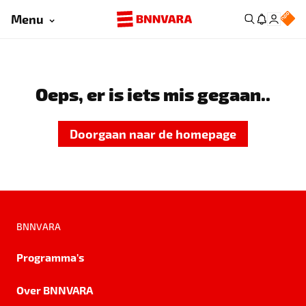
Menu
Oeps, er is iets mis gegaan..
Doorgaan naar de homepage
BNNVARA
Programma's
Over BNNVARA