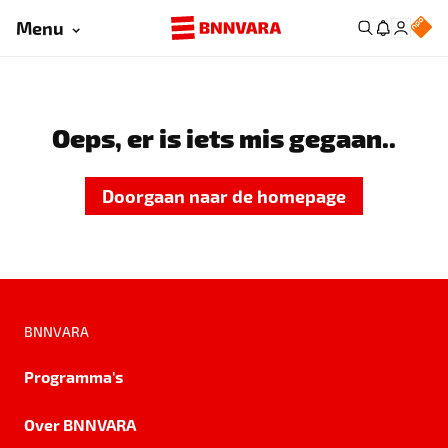
Menu
Oeps, er is iets mis gegaan..
Doorgaan naar de homepage
BNNVARA
Programma's
Over BNNVARA