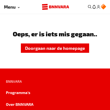
Menu
Oeps, er is iets mis gegaan..
Doorgaan naar de homepage
BNNVARA
Programma's
Over BNNVARA