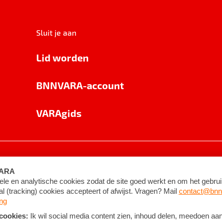
Sluit je aan
Lid worden
BNNVARA-account
VARAgids
voorwaarden
©
2026
BNNVARA