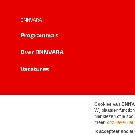
BNNVARA
Programma's
Over BNNVARA
Vacatures
Privacy
Cookie-instellingen
Algemene 