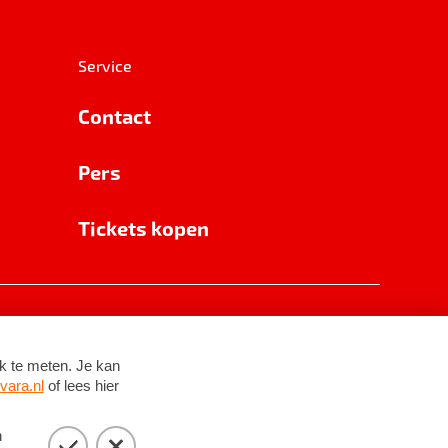
Service
Contact
Pers
Tickets kopen
RSIN 8531 62 402