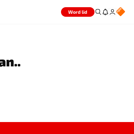
Word lid
an..