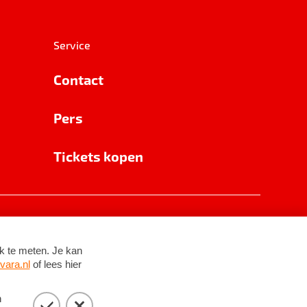
Service
Contact
Pers
Tickets kopen
RSIN 8531 62 402