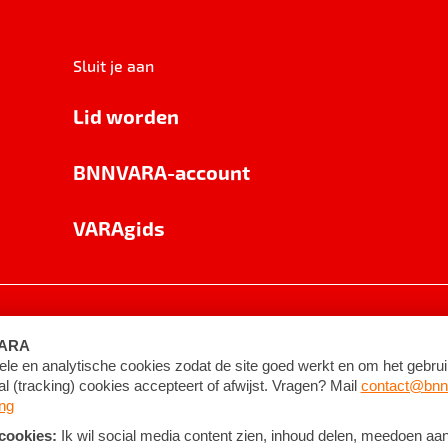
Sluit je aan
Lid worden
BNNVARA-account
VARAgids
voorwaarden
©
2026
BNNVARA