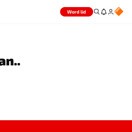
Word lid
an..