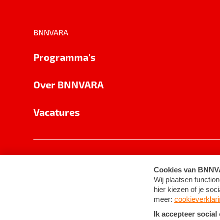
BNNVARA
Programma's
Over BNNVARA
Vacatures
Privacy
Cookie-instellingen
Algemene 