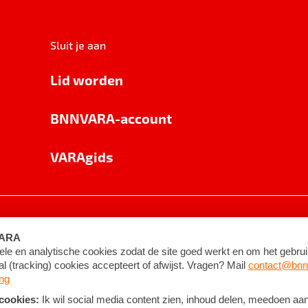
Sluit je aan
Lid worden
BNNVARA-account
VARAgids
voorwaarden
©
2026
BNNVARA