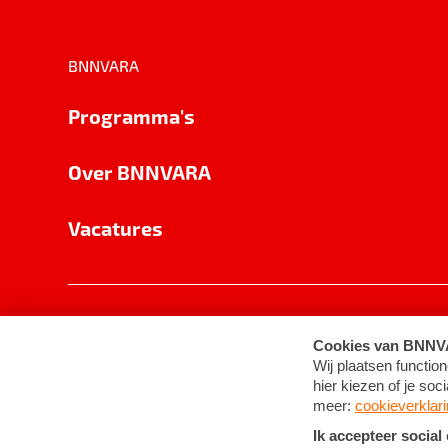
BNNVARA
Programma's
Over BNNVARA
Vacatures
Privacy
Cookie-instellingen
Algemene 