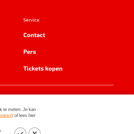
Service
Contact
Pers
Tickets kopen
RSIN 8531 62 402