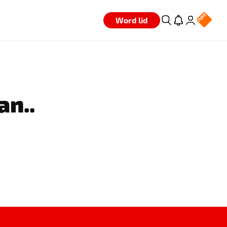
Word lid
an..