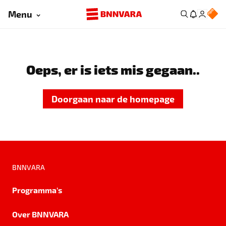
Menu
Oeps, er is iets mis gegaan..
Doorgaan naar de homepage
BNNVARA
Programma's
Over BNNVARA