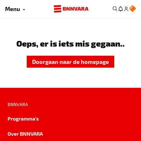
Menu
Oeps, er is iets mis gegaan..
Doorgaan naar de homepage
BNNVARA
Programma's
Over BNNVARA