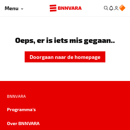
Menu
Oeps, er is iets mis gegaan..
Doorgaan naar de homepage
BNNVARA
Programma's
Over BNNVARA