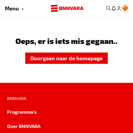
Menu
Oeps, er is iets mis gegaan..
Doorgaan naar de homepage
BNNVARA
Programma's
Over BNNVARA