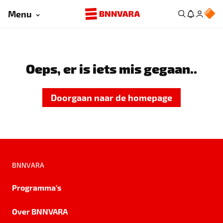
Menu
Oeps, er is iets mis gegaan..
Doorgaan naar de homepage
BNNVARA
Programma's
Over BNNVARA