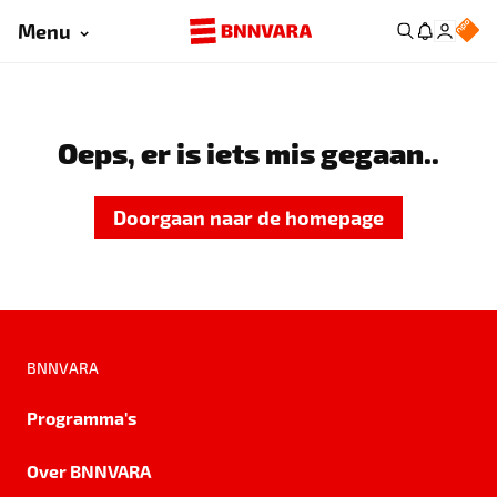
Menu
Oeps, er is iets mis gegaan..
Doorgaan naar de homepage
BNNVARA
Programma's
Over BNNVARA