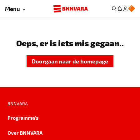
Menu
Oeps, er is iets mis gegaan..
Doorgaan naar de homepage
BNNVARA
Programma's
Over BNNVARA