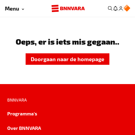
Menu
Oeps, er is iets mis gegaan..
Doorgaan naar de homepage
BNNVARA
Programma's
Over BNNVARA