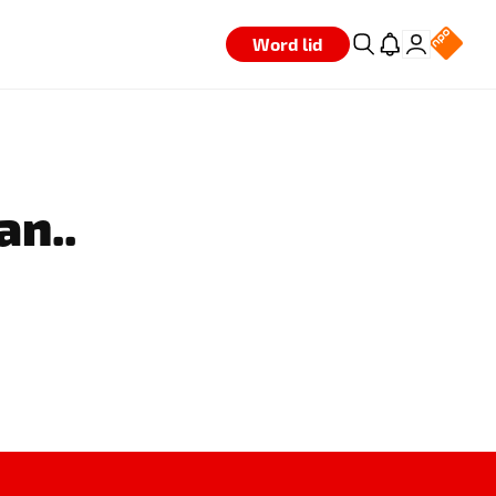
Word lid
an..