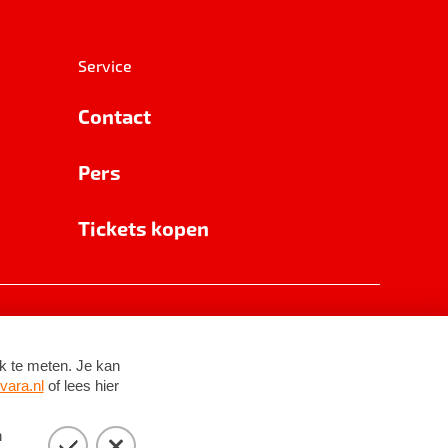
Service
Contact
Pers
Tickets kopen
RSIN 8531 62 402