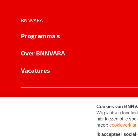
BNNVARA
Programma's
Over BNNVARA
Vacatures
Privacy
Cookie-instellingen
Algemene 