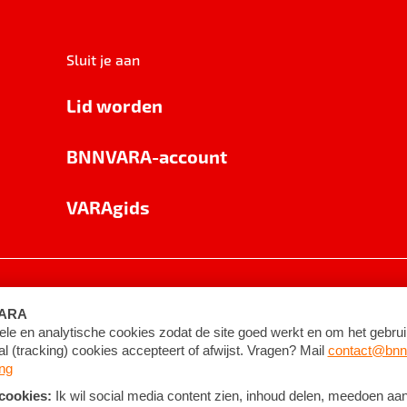
Sluit je aan
Lid worden
BNNVARA-account
VARAgids
voorwaarden
©
2026
BNNVARA