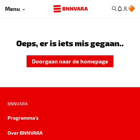
Menu
Oeps, er is iets mis gegaan..
Doorgaan naar de homepage
BNNVARA
Programma's
Over BNNVARA