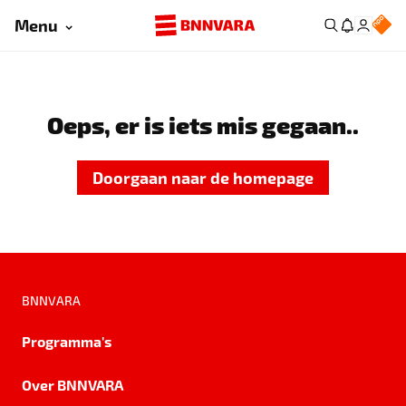
Menu
Oeps, er is iets mis gegaan..
Doorgaan naar de homepage
BNNVARA
Programma's
Over BNNVARA