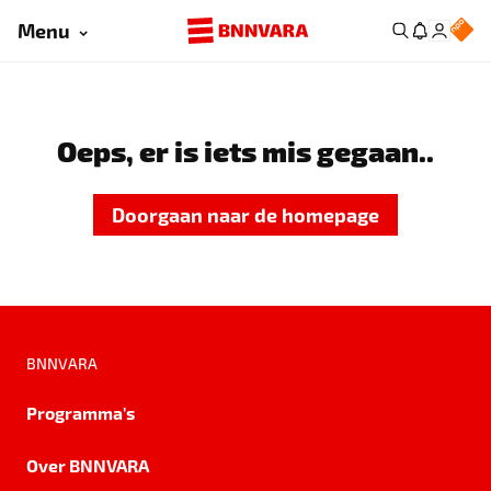
Menu
Oeps, er is iets mis gegaan..
Doorgaan naar de homepage
BNNVARA
Programma's
Over BNNVARA