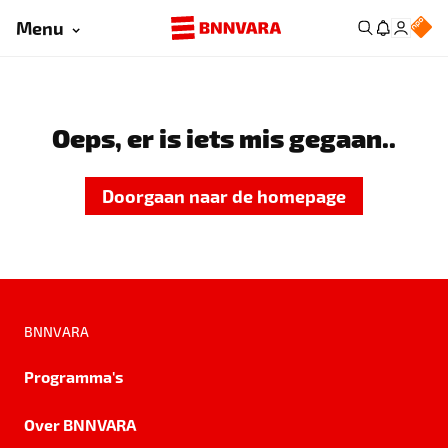
Menu
Oeps, er is iets mis gegaan..
Doorgaan naar de homepage
BNNVARA
Programma's
Over BNNVARA