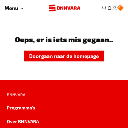
Menu
Oeps, er is iets mis gegaan..
Doorgaan naar de homepage
BNNVARA
Programma's
Over BNNVARA