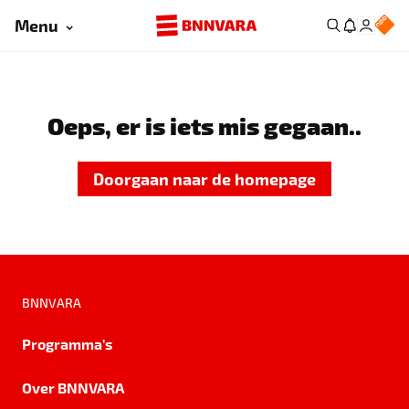
Menu
Oeps, er is iets mis gegaan..
Doorgaan naar de homepage
BNNVARA
Programma's
Over BNNVARA