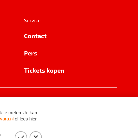
Service
Contact
Pers
Tickets kopen
RSIN 8531 62 402