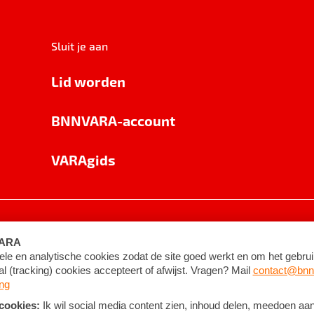
Sluit je aan
Lid worden
BNNVARA-account
VARAgids
voorwaarden
©
2026
BNNVARA