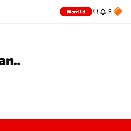
Word lid
an..