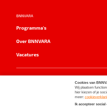
BNNVARA
Programma's
Over BNNVARA
Vacatures
Privacy
Cookie-instellingen
Algemene 